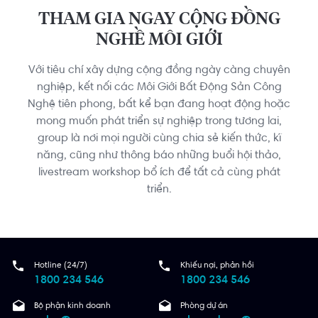
THAM GIA NGAY CỘNG ĐỒNG
NGHỀ MÔI GIỚI
Với tiêu chí xây dựng cộng đồng ngày càng chuyên
nghiệp, kết nối các Môi Giới Bất Động Sản Công
Nghệ tiên phong, bất kể bạn đang hoạt động hoặc
mong muốn phát triển sự nghiệp trong tương lai,
group là nơi mọi người cùng chia sẻ kiến thức, kĩ
năng, cũng như thông báo những buổi hội thảo,
livestream workshop bổ ích để tất cả cùng phát
triển.
Hotline (24/7)
Khiếu nại, phản hồi
1800 234 546
1800 234 546
Bộ phận kinh doanh
Phòng dự án