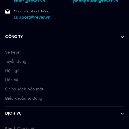
sales@rever.vn
phongduan@rever.vn
Chăm sóc khách hàng
support@rever.vn
CÔNG TY
Về Rever
Tuyển dụng
Đội ngũ
Liên hệ
Chính sách bảo mật
Điều khoản sử dụng
DỊCH VỤ