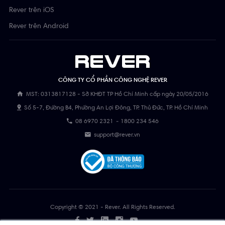
Rever trên iOS
Rever trên Android
CÔNG TY CỔ PHẦN CÔNG NGHỆ REVER
MST: 0313817128 - Sở KHĐT TP Hồ Chí Minh cấp ngày 20/05/2016
Số 5-7, Đường B4, Phường An Lợi Đông, TP. Thủ Đức, TP. Hồ Chí Minh
08 6970 2321
-
1800 234 546
support@rever.vn
Copyright © 2021 - Rever. All Rights Reserved.